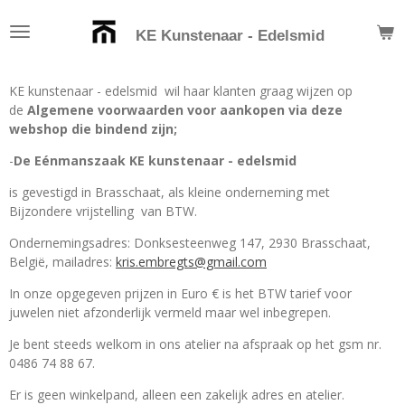
Ga
KE Kunstenaar - Edelsmid
direct
naar
de
KE kunstenaar - edelsmid wil haar klanten graag wijzen op
hoofdinhoud
de
Algemene voorwaarden voor aankopen via deze
webshop die bindend zijn;
-
De Eénmanszaak KE kunstenaar - edelsmid
is gevestigd in Brasschaat, als kleine onderneming met
Bijzondere vrijstelling van BTW.
Ondernemingsadres: Donksesteenweg 147, 2930 Brasschaat,
België, mailadres:
kris.embregts@gmail.com
In onze opgegeven prijzen in Euro € is het BTW tarief voor
juwelen niet afzonderlijk vermeld maar wel inbegrepen.
Je bent steeds welkom in ons atelier na afspraak op het gsm nr.
0486 74 88 67.
Er is geen winkelpand, alleen een zakelijk adres en atelier.