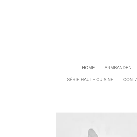
Ga
direct
naar
de
hoofdinhoud
HOME
ARMBANDEN
SÉRIE HAUTE CUISINE
CONT