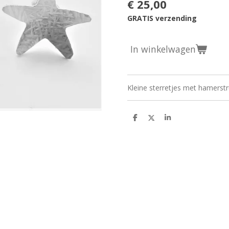
€ 25,00
GRATIS verzending
In winkelwagen
Kleine sterretjes met hamerst
D
D
S
e
e
h
l
e
a
e
l
r
n
e