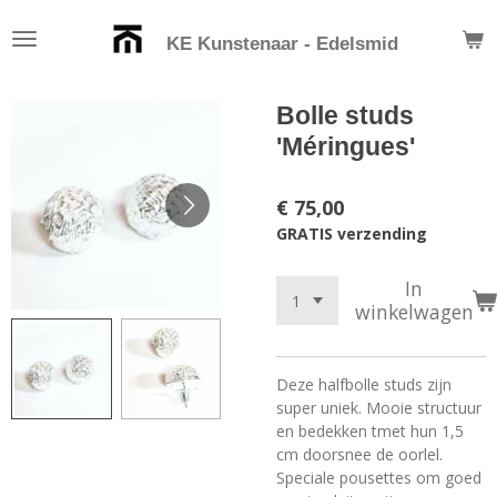
Ga
KE Kunstenaar - Edelsmid
direct
naar
de
Bolle studs
hoofdinhoud
'Méringues'
€ 75,00
GRATIS verzending
In
winkelwagen
Deze halfbolle studs zijn
super uniek. Mooie structuur
en bedekken tmet hun 1,5
cm doorsnee de oorlel.
Speciale pousettes om goed