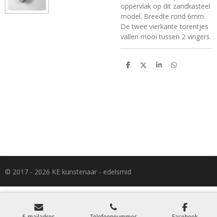
oppervlak op dit zandkasteel
model. Breedte rond 6mm.
De twee vierkante torentjes
vallen mooi tussen 2 vingers.
D
D
S
D
e
e
h
e
l
e
a
l
e
l
r
e
n
e
n
© 2017 - 2026 KE kunstenaar - edelsmid
E-mailadres
Telefoonnummer
Facebook