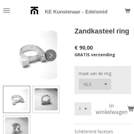
Ga
KE Kunstenaar - Edelsmid
direct
naar
de
Zandkasteel ring
hoofdinhoud
€ 90,00
GRATIS verzending
maat van de ring
In
winkelwagen
Schitterend facetjes