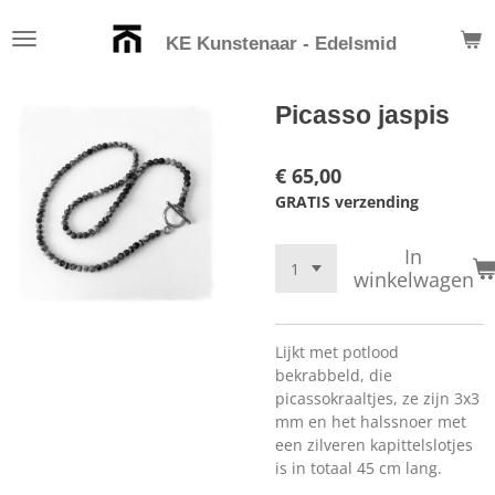
Ga
KE Kunstenaar - Edelsmid
direct
naar
de
Picasso jaspis
hoofdinhoud
€ 65,00
GRATIS verzending
In
winkelwagen
Lijkt met potlood
bekrabbeld, die
picassokraaltjes, ze zijn 3x3
mm en het halssnoer met
een zilveren kapittelslotjes
is in totaal 45 cm lang.