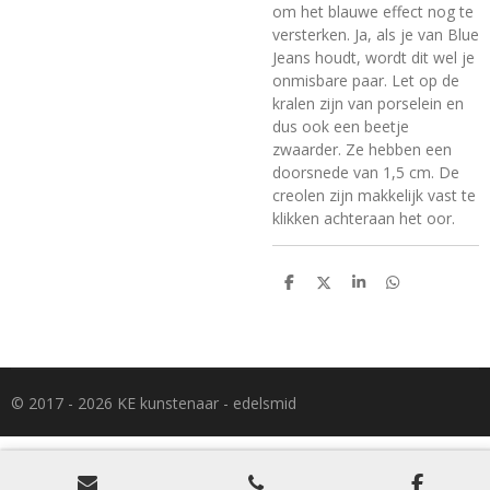
om het blauwe effect nog te
versterken. Ja, als je van Blue
Jeans houdt, wordt dit wel je
onmisbare paar. Let op de
kralen zijn van porselein en
dus ook een beetje
zwaarder. Ze hebben een
doorsnede van 1,5 cm. De
creolen zijn makkelijk vast te
klikken achteraan het oor.
D
D
S
D
e
e
h
e
l
e
a
l
e
l
r
e
n
e
n
© 2017 - 2026 KE kunstenaar - edelsmid