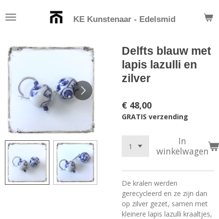
Ga
KE Kunstenaar - Edelsmid
direct
naar
de
Delfts blauw met
hoofdinhoud
lapis lazulli en
zilver
€ 48,00
GRATIS verzending
In
winkelwagen
De kralen werden
gerecycleerd en ze zijn dan
op zilver gezet, samen met
kleinere lapis lazulli kraaltjes,