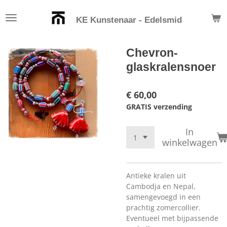
Ga
KE Kunstenaar - Edelsmid
direct
naar
de
Chevron-
hoofdinhoud
glaskralensnoer
€ 60,00
GRATIS verzending
In
winkelwagen
Antieke kralen uit
Cambodja en Nepal,
samengevoegd in een
prachtig zomercollier.
Eventueel met bijpassende