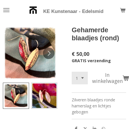
Ga
KE Kunstenaar - Edelsmid
direct
naar
de
Gehamerde
hoofdinhoud
blaadjes (rond)
€ 50,00
GRATIS verzending
In
winkelwagen
Zilveren blaadjes ronde
hamerslag en lichtjes
gebogen