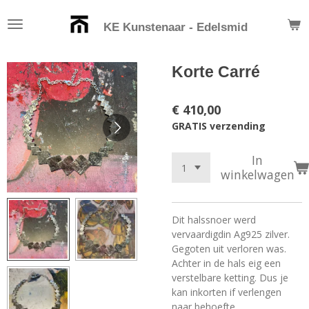
Ga
KE Kunstenaar - Edelsmid
direct
naar
de
Korte Carré
hoofdinhoud
€ 410,00
GRATIS verzending
In
winkelwagen
Dit halssnoer werd
vervaardigdin Ag925 zilver.
Gegoten uit verloren was.
Achter in de hals eig een
verstelbare ketting. Dus je
kan inkorten if verlengen
naar behoefte.