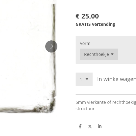
€ 25,00
GRATIS verzending
Vorm
In winkelwage
5mm vierkante of rechthoeki
structuur
D
D
S
e
e
h