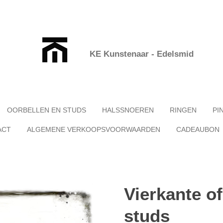
KE Kunstenaar - Edelsmid
OORBELLEN EN STUDS
HALSSNOEREN
RINGEN
PI
ACT
ALGEMENE VERKOOPSVOORWAARDEN
CADEAUBON
Vierkante o
studs