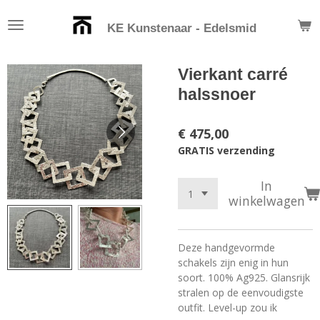
Ga
KE Kunstenaar - Edelsmid
direct
naar
de
Vierkant carré
hoofdinhoud
halssnoer
€ 475,00
GRATIS verzending
In
winkelwagen
Deze handgevormde
schakels zijn enig in hun
soort. 100% Ag925. Glansrijk
stralen op de eenvoudigste
outfit. Level-up zou ik